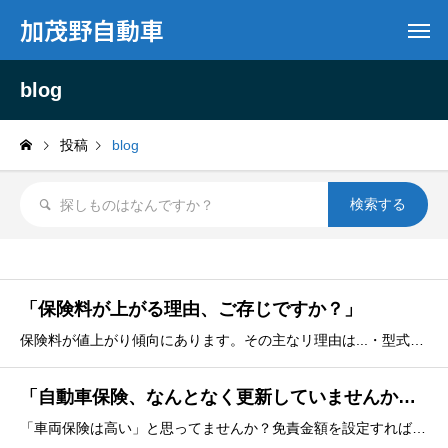
加茂野自動車
blog
投稿
blog
「保険料が上がる理由、ご存じですか？」
保険料が値上がり傾向にあります。その主なリ理由は...・型式別料率クラスが変わる毎年、全社共通の統計データから車の型式ベースで基本料金が変わるシステムです。ご自身が事故をしていなくても、同じ車種に乗っている人の事故が多いと「クルマとしての保険料」が上がります。・修理費高騰
「自動車保険、なんとなく更新していませんか？」
「車両保険は高い」と思ってませんか？免責金額を設定すれば思ったより安く付帯することも可能です。最近は保険会社が準備するドライブレコーダー特約なんてものあります。ドラレコ必要かな？と思ったらご相談ください。買い切りの市販ドラレコも人気です。