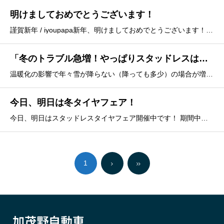
明けましておめでとうございます！
謹賀新年 / iyoupapa新年、明けましておめでとうございます！本年もどうぞよろしくお願いいたしますm(_ _)m1/1~1/2 PM10:35までプレゼントフォームが利用できませんでした。ご迷惑おかけし、申し訳ありませんでしたm(_ _)mプレゼントの応募は
「冬のトラブル急増！やっぱりスタッドレスは必要」
温暖化の影響で年々雪が降らない（降っても多少）の場合が増えてきましたが、雪が降らなくてもスタッドレスは必要だったりします。朝早い出勤、夜遅い帰宅では、橋の上や山あいの「道路が凍結する恐れ」があります。雪が降らなくても危険な状態になりますので、やはりスタッドレスタイヤが必要となります。万が一ス
今日、明日は冬タイヤフェア！
今日、明日はスタッドレスタイヤフェア開催中です！ 期間中は、スタッドレスタイヤがめちゃ安にてご奉仕中！！スズキ、ダイハツ、スバル、ホンダの新型車展示会も同時開催！羽島ダンゴもあります^ ^時間があれば、ぜひお立ち寄りくださいま
1
加茂野自動車