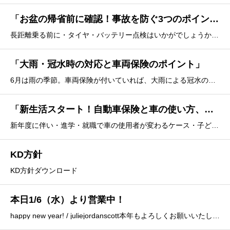
「お盆の帰省前に確認！事故を防ぐ3つのポイント」
長距離乗る前に・タイヤ・バッテリー点検はいかがでしょうか？また帰省時に親戚のクルマを運転する、される事は無いでしょうか？→他者運転特約のご案内いたします。お気軽にご相談ください。
「大雨・冠水時の対応と車両保険のポイント」
6月は雨の季節。車両保険が付いていれば、大雨による冠水の対応可能です。車両保険が必要かな？と思ったらお電話かご来店ください。
「新生活スタート！自動車保険と車の使い方、見直していますか？」
新年度に伴い・進学・就職で車の使用者が変わるケース・子どもが免許取得 → 年齢条件の変更・「使用目的（通勤・日常）」の変更チェック上記の変更がないかご確認お願いします。変更がありましたが、お電話もしくはご来店ください！
KD方針
KD方針ダウンロード
本日1/6（水）より営業中！
happy new year! / juliejordanscott本年もよろしくお願いいたします。本日1/6 AM9:00から営業しております！ぜひ、ご来店くださいませ！！また、毎年恒例のお年玉プレゼントのご応募、誠にありがとうございましたm(_ _)m