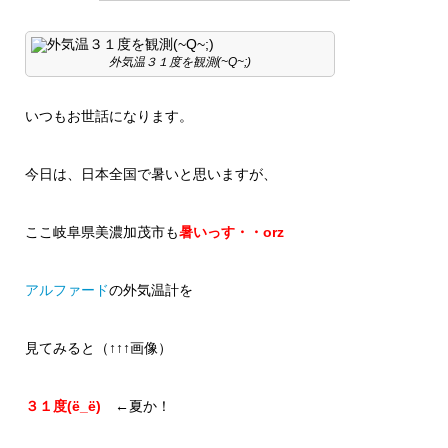
外気温３１度を観測(~Q~;)
いつもお世話になります。
今日は、日本全国で暑いと思いますが、
ここ岐阜県美濃加茂市も
暑いっす・・orz
アルファード
の外気温計を
見てみると（↑↑↑画像）
３１度(ё_ё)
←夏か！